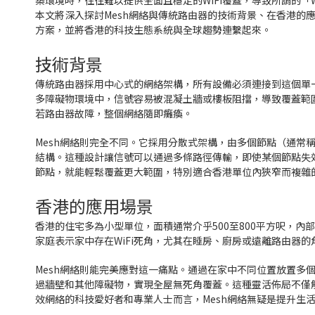
築環境時，往往難以提供全面且穩定的WiFi覆蓋，導致所謂的「
本文將深入探討Mesh網絡與傳統路由器的技術背景、在香港的應
方案，並將香港的科技生態系統與全球趨勢連繫起來。
技術背景
傳統路由器採用中心式的網絡架構，所有設備必須連接到這個單
多障礙物環境中，信號容易被混凝土牆或樓板阻擋，導致覆蓋範圍
若路由器故障，整個網絡隨即癱瘓。
Mesh網絡則完全不同。它採用分散式架構，由多個節點（通常
結構。這種設計讓信號可以通過多條路徑傳輸，即使某個節點失效
節點，就能輕鬆覆蓋更大範圍，特別適合香港單位內狹窄而複雜
香港的應用場景
香港的住宅多為小型單位，面積通常介乎500至800平方呎，內
家庭表示家中存在WiFi死角，尤其在睡房、廚房或遠離路由器
Mesh網絡則能完美應對這一痛點。通過在家中不同位置放置多
過牆壁和其他障礙物，實現全屋無死角覆蓋。這種靈活佈局不僅
效網絡的科技愛好者和專業人士而言，Mesh網絡無疑是提升生