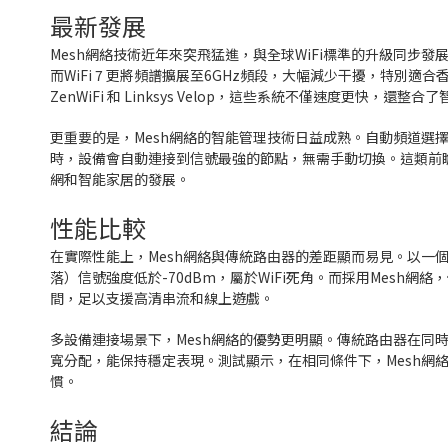
最新發展
Mesh網絡技術近年來突飛猛進，與全球WiFi標準的升級同步發展。Wi
而WiFi 7 更將頻譜擴展至6GHz頻段，大幅減少干擾，特別適合
ZenWiFi 和 Linksys Velop，這些系統不僅速度更快
更重要的是，Mesh網絡的智能管理技術日益成熟。自動頻道選
時，設備會自動連接到信號最強的節點，無需手動切換。這類前
網和智能家居的發展。
性能比較
在實際性能上，Mesh網絡與傳統路由器的差距顯而易見。以一
落）信號強度低於-70dBm，屬於WiFi死角。而採用Mesh網絡
間，足以支援高清串流和線上遊戲。
多設備連接場景下，Mesh網絡的優勢更明顯。傳統路由器在同時
寬分配，能保持穩定表現。測試顯示，在相同條件下，Mesh網
慣。
結論