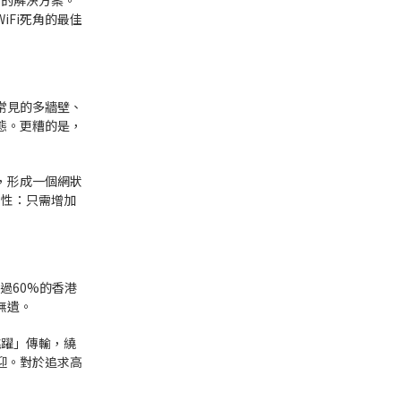
新的解決方案。
iFi死角的最佳
常見的多牆壁、
態。更糟的是，
，形成一個網狀
展性：只需增加
過60%的香港
無遺。
跳躍」傳輸，繞
迎。對於追求高