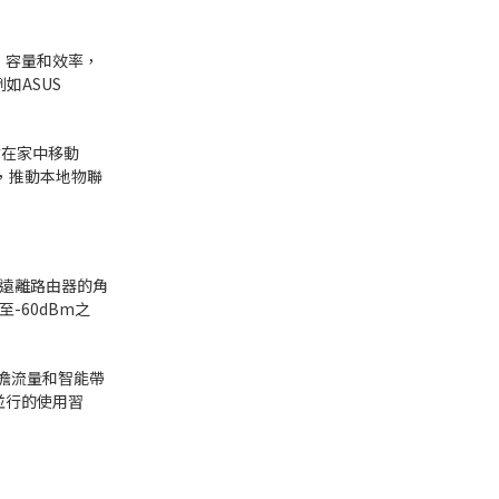
度、容量和效率，
如ASUS
你在家中移動
，推動本地物聯
是遠離路由器的角
-60dBm之
分擔流量和智能帶
並行的使用習