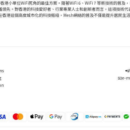
單位WiFi死角的最佳方案。隨著WiFi 6、WiFi 7 等新技術的普及，
遙領先。對香港的科技愛好者、行業專業人士和創新者而言，這項技術代
香港這個高度城市化的科技樞紐，Mesh網絡的普及不僅能提升居民生
ns
📲
g
📧e-m
on