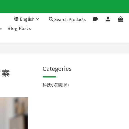
English
Search Products
e
Blog Posts
Categories
方案
科技小知識
(6)