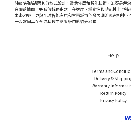
Mesh網絡憑藉其分散式設計、靈活佈局和智能技術，無疑是解決香港小
在覆蓋範圍上完勝傳統路由器，在速度、穩定性和功能性上也遙
未來趨勢，更與全球智能家居和智慧城市的發展潮流緊密相連。在
一步鞏固其在全球科技生態系統中的領先地位。
Help
Terms and Conditio
Delivery & Shippin
Warranty Informati
Return Policy
Privacy Policy