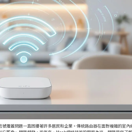
i信號覆蓋問題一直困擾著許多居民和企業。傳統路由器在面對複雜的室內