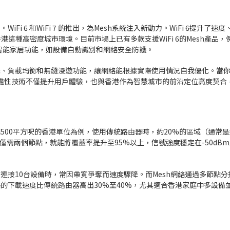
Fi 6 和WiFi 7 的推出，為Mesh系統注入新動力。WiFi 6提升了速
香港這種高密度城市環境。目前市場上已有多款支援WiFi 6的Mesh產品，例
，還整合了智能家居功能，如設備自動識別和網絡安全防護。
擇、負載均衡和無縫漫遊功能，讓網絡能根據實際使用情況自我優化。當
瞻性技術不僅提升用戶體驗，也與香港作為智慧城市的前沿定位高度契合
個500平方呎的香港單位為例，使用傳統路由器時，約20%的區域（通常
，僅需兩個節點，就能將覆蓋率提升至95%以上，信號強度穩定在-50dBm至
連接10台設備時，常因帶寬爭奪而速度驟降。而Mesh網絡通過多節點
絡的下載速度比傳統路由器高出30%至40%，尤其適合香港家庭中多設備