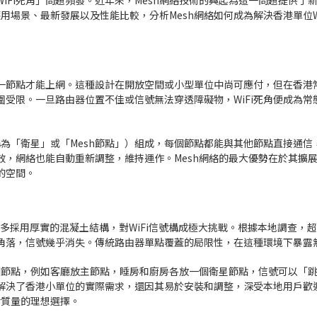
WiFi死角」問題頻發。近年來，Mesh網絡技術的興起為這一問題提供了
用場景、最新發展以及性能比較，分析Mesh網絡如何成為解決香港單位W
一節點才能上網。這種設計在開放空間或小型單位中尚可應付，但在香港
受限。一旦路由器位置不佳或信號無法穿透障礙物，WiFi死角便成為常
稱為「衛星」或「Mesh節點」）組成，每個節點都能與其他節點直接通信
，網絡也能自動重新調整，維持運作。Mesh網絡的最大優勢在於其擴
的空間。
部多採用厚實的混凝土結構，對WiFi信號構成極大挑戰。根據本地調查，超
的角落，信號幾乎消失。傳統路由器單點覆蓋的局限性，在這種環境下暴露
個節點，例如客廳放主節點，睡房和廚房各放一個衛星節點，信號可以「
解決了香港小單位的實際需求，還因其易於安裝和調整，深受本地用戶歡
活質量的理想選擇。