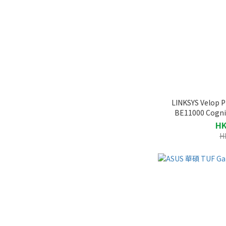
LINKSYS Velop 
BE11000 Cog
HK
H