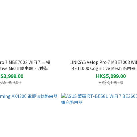
Pro 7 MBE7002 WiFi 7 三頻
LINKSYS Velop Pro 7 MBE7003 Wi
nitive Mesh 路由器，2件裝
BE11000 Cognitive Mesh 路
$3,999.00
HK$5,099.00
K$5,999.00
HK$8,199.00