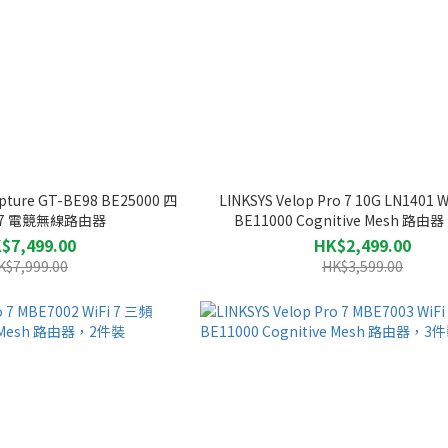
ture GT-BE98 BE25000 四
LINKSYS Velop Pro 7 10G LN1401 
i 7 電競無線路由器
BE11000 Cognitive Mesh 路由器 
$7,499.00
HK$2,499.00
K$7,999.00
HK$3,599.00