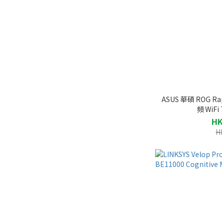
ASUS 華碩 ROG Rap
頻 WiF
HK
H