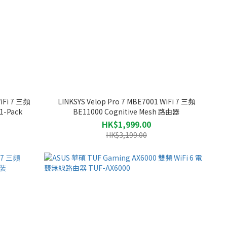
WiFi 7 三頻
LINKSYS Velop Pro 7 MBE7001 WiFi 7 三頻
1-Pack
BE11000 Cognitive Mesh 路由器
HK$1,999.00
HK$3,199.00