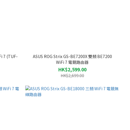
 7 (TUF-
ASUS ROG Strix GS-BE7200X 雙頻 BE7200
WiFi 7 電競路由器
HK$2,599.00
HK$2,699.00