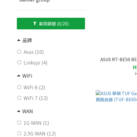
套用篩選
(0/20)
品牌
Asus (10)
ASUS RT-BE50 
Linksys (4)
H
WiFi
WiFi 6 (2)
WiFi 7 (12)
WAN
1G WAN (1)
2.5G WAN (12)