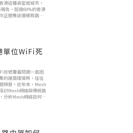
香港這種高密度城市，
新報告，超過60%的香港
你正猶豫該選哪款路由
？常見路由器安全隱患
港單位WiFi死
Fi信號覆蓋問題一直困
集的建築環境時，往往
題頻發。近年來，Mesh
討Mesh網絡與傳統路
分析Mesh網絡如何成
系統與全球趨勢連繫起
sh 路由器如何