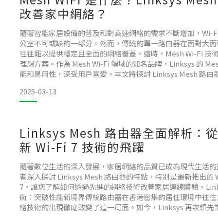
改善家中網絡？
隨著智能家居設備的普及和對高速網絡的需求不斷增加，Wi-F
公室不可或缺的一部分。然而，傳統的單一路由器在面對大面
往往難以提供穩定且全面的網絡覆蓋。這時，Mesh Wi-Fi 
理想方案。作為 Mesh Wi-Fi 領域的知名品牌，Linksys 的 
能和易用性，深受用戶喜愛。本文將探討 Linksys Mesh 
些場景下選擇 Mesh Wi-Fi 能帶來顯著好處。
2025-03-13
什麼是 M
Linksys Mesh 路由器全面解析：從 
新 Wi-Fi 7 技術的飛躍
隨著數位生活的深入發展，家居網絡的品質已成為現代生活的
者深入探討 Linksys Mesh 路由器的特點，特別是最新推出的 Wi-Fi
7，讓您了解如何透過先進的網絡技術改善家居連線體驗。Linksys 最
術：突破性能新境界傳統路由器在香港密集的居住環境中往往力不
絡技術的出現徹底改變了這一局面。如今，Linksys 再次領
Wi-Fi 7 技術的 Velop Pro 7 系列，為家