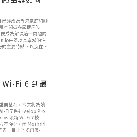
i 已經成為香港家庭和辦
積空間或多層樓房時，
技術便成為解決這一問題的
Mesh 路由器以其卓越的性
路由器的主要特點，以及在哪
Wi-Fi 6 到最
重要基石。本文將為讀
 7 系列 Velop Pro
新 Wi-Fi 7 技
從心，而 Mesh 網
先業界，推出了採用最新