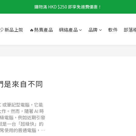
購物滿 HKD $250 即享免運費優惠！
🎈新品上架
🔥熱賣產品
網絡產品
品牌
軟件
部落
它們是來自不同
C 或筆記型電腦，它能
作。然而，隨著 AI 時
超級電腦，例如近期引發
：這不就是一台「超級快」的
日常使用的普通電腦，其