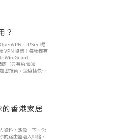
架構」**上的巨大鴻
好用？
OpenVPN、IPSec 呢
 VPN 協議！每種都有
reGuard
簡（只有約4000
新嘅加密技術，速度極快，
為太新，
你的香港家居
人資料。想像一下，你
你的路由器潛入網絡，