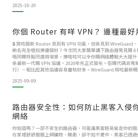
根本差異並非僅在於速度，而是在於**「設計目的」與「核心
2025-10-20
溝。它們就像
你個 Router 有咩 VPN？ 邊種最
🔒 買咗個新 Router 見到有 VPN 功能，但係見到 WireGuard、
啲名完全唔知揀邊個好？今次同大家簡單講下路由器常見嘅 6 種
唔同嘅特點同適用場景，揀啱咗可以令你嘅網絡體驗大大提升 📈Wi
係最新一代嘅 VPN 協議，2020年先正式發布。佢嘅代碼非常精
行），相比起其他協議容易審核好多。WireGuard 用咗最
延遲低，耗電量少，特別適合手機使用。設定相對簡單，但因
2025-09-09
路由器安全性：如何防止黑客入侵
網絡
你知道嗎？一部不安全的路由器，可能讓黑客輕易偷走你的個
在家裡舒舒服服上網購物、睇劇，卻不知不覺中，黑客已透過