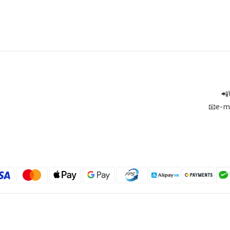
📲
📧e-m