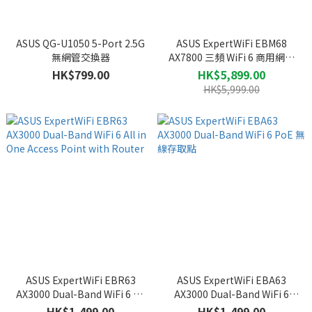
ASUS QG-U1050 5-Port 2.5G
ASUS ExpertWiFi EBM68
無網管交換器
AX7800 三頻 WiFi 6 商用網狀
網路系統路由器 (2件裝)
HK$799.00
HK$5,899.00
HK$5,999.00
ASUS ExpertWiFi EBR63
ASUS ExpertWiFi EBA63
AX3000 Dual-Band WiFi 6 All
AX3000 Dual-Band WiFi 6
in One Access Point with
PoE 無線存取點
HK$1,499.00
HK$1,499.00