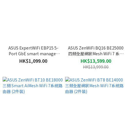
ASUS ExpertWiFi EBP15 5-
ASUS ZenWiFi BQ16 BE25000
Port GbE smart managed
四頻全屋網狀Mesh WiFi 7 系統
PoE+ switch 網絡交換器
路由器 (2件裝)
HK$1,099.00
HK$13,599.00
HK$13,999.00