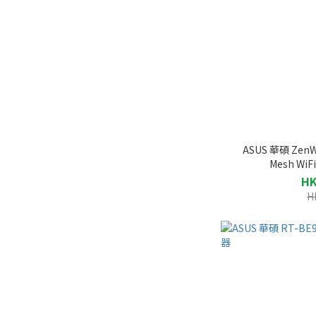
ASUS 華碩 ZenW
Mesh Wi
HK
H