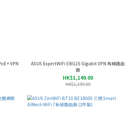
PoE+ VPN
ASUS ExpertWiFi EBG15 Gigabit VPN 有線路由
器
HK$1,149.00
HK$1,199.00