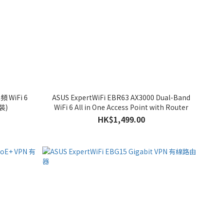
頻 WiFi 6
ASUS ExpertWiFi EBR63 AX3000 Dual-Band
裝)
WiFi 6 All in One Access Point with Router
HK$1,499.00