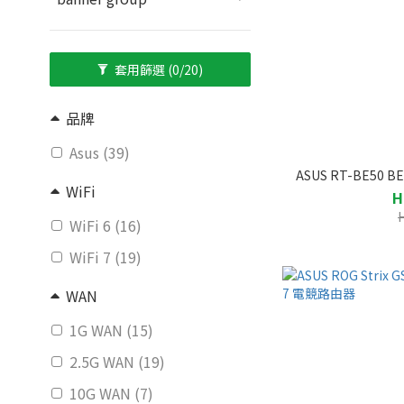
套用篩選
(0/20)
品牌
Asus (39)
ASUS RT-BE50 
WiFi
H
WiFi 6 (16)
WiFi 7 (19)
WAN
1G WAN (15)
2.5G WAN (19)
10G WAN (7)