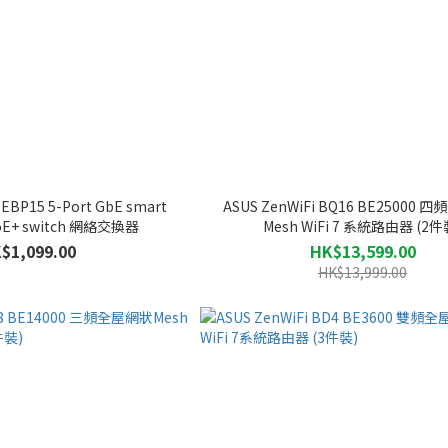
 EBP15 5-Port GbE smart
ASUS ZenWiFi BQ16 BE25000
oE+ switch 網絡交換器
Mesh WiFi 7 系統路由器 (2件
$1,099.00
HK$13,599.00
HK$13,999.00