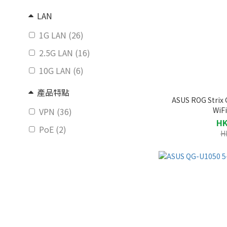
LAN
1G LAN (26)
2.5G LAN (16)
10G LAN (6)
產品特點
ASUS ROG Stri
WiF
VPN (36)
HK
PoE (2)
H
價格 (HK$)
~