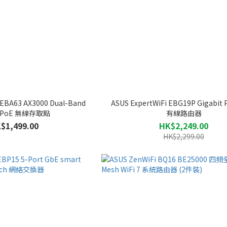
 EBA63 AX3000 Dual-Band
ASUS ExpertWiFi EBG19P Gigabit 
 6 PoE 無線存取點
有線路由器
$1,499.00
HK$2,249.00
HK$2,299.00