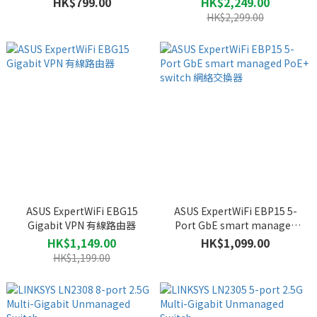
HK$799.00
HK$2,249.00
HK$2,299.00
ASUS ExpertWiFi EBG15
ASUS ExpertWiFi EBP15 5-
Gigabit VPN 有線路由器
Port GbE smart managed
PoE+ switch 網絡交換器
HK$1,149.00
HK$1,099.00
HK$1,199.00