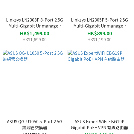
Linksys LN2308P 8-Port 2.5G
Linksys LN2305P 5-Port 2.5G
Multi-Gigabit Unmanaged
Multi-Gigabit Unmanaged
PoE++ Switches 網絡交換器
PoE+ Switches 網絡交換器
HK$1,499.00
HK$899.00
HK$1,699.00
HK$1,199.00
ASUS QG-U1050 5-Port 2.5G
ASUS ExpertWiFi EBG19P
無網管交換器
Gigabit PoE+ VPN 有線路由器