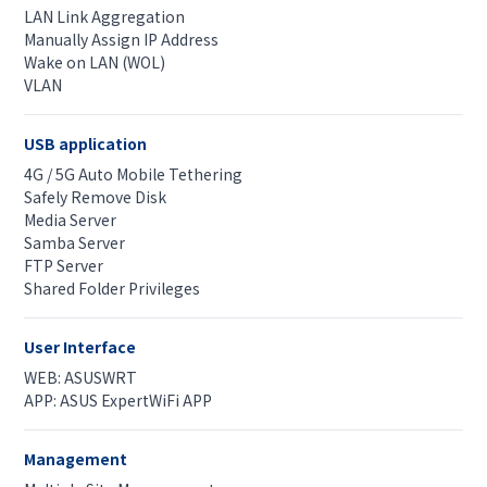
LAN Link Aggregation
Manually Assign IP Address
Wake on LAN (WOL)
VLAN
USB application
4G / 5G Auto Mobile Tethering
Safely Remove Disk
Media Server
Samba Server
FTP Server
Shared Folder Privileges
User Interface
WEB: ASUSWRT
APP: ASUS ExpertWiFi APP
Management