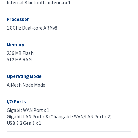
Internal Bluetooth antenna x 1
Processor
1.8GHz Dual-core ARMv8
Memory
256 MB Flash
512 MB RAM
Operating Mode
AiMesh Node Mode
I/O Ports
Gigabit WAN Port x 1
Gigabit LAN Port x 8 (Changable WAN/LAN Port x 2)
USB 3.2 Gen 1 x 1