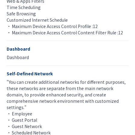
Web & Apps Filters
Time Scheduling
Safe Browsing
Customized Internet Schedule
• Maximum Device Access Control Profile :12
• Maximum Device Access Control Content Filter Rule :12
Dashboard
Dashboard
Self-Defined Network
"You can create additional networks for different purposes,
these networks are separate from the main network
domain, to provide enhanced security, and create
comprehensive network environment with customized
settings."
• Employee
• Guest Portal
• Guest Network
• Scheduled Network