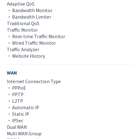
Adaptive QoS
• Bandwidth Monitor
• Bandwidth Limiter
Traditional QoS
Traffic Monitor
• Real-time Traffic Monitor
• Wired Traffic Monitor
Traffic Analyzer
• Website History
WAN
Internet Connection Type
• PPPoE
• PPTP
• L2TP
• Automatic IP
• Static IP
• IPSec
Dual WAN
Multi WAN Group