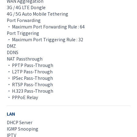
WAN Aggregation
3G / 4G LTE Dongle
4G / 5G Auto Mobile Tethering
Port Forwarding
• Maximum Port Forwarding Rule : 64
Port Triggering
• Maximum Port Triggering Rule : 32
DMZ
DDNS
NAT Passthrough
• PPTP Pass-Through
• L2TP Pass-Through
• IPSec Pass-Through
• RTSP Pass-Through
• H.323 Pass-Through
• PPPoE Relay
LAN
DHCP Server
IGMP Snooping
IPTV