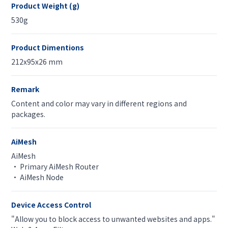
Product Weight (g)
530g
Product Dimentions
212x95x26 mm
Remark
Content and color may vary in different regions and
packages.
AiMesh
AiMesh
• Primary AiMesh Router
• AiMesh Node
Device Access Control
"Allow you to block access to unwanted websites and apps."