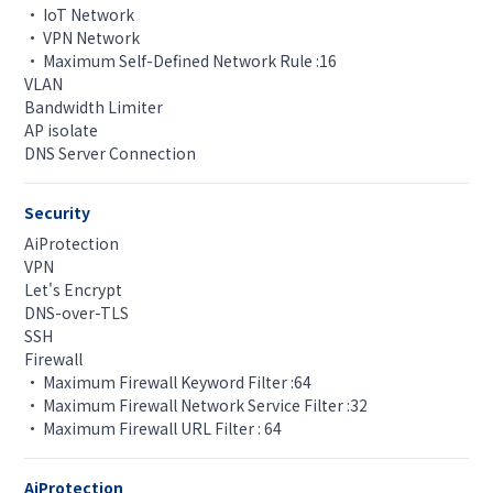
• IoT Network
• VPN Network
• Maximum Self-Defined Network Rule :16
VLAN
Bandwidth Limiter
AP isolate
DNS Server Connection
Security
AiProtection
VPN
Let's Encrypt
DNS-over-TLS
SSH
Firewall
• Maximum Firewall Keyword Filter :64
• Maximum Firewall Network Service Filter :32
• Maximum Firewall URL Filter : 64
AiProtection