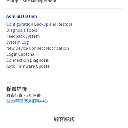
Multiple Site Management
Administration
Configuration Backup and Restore
Diagnosis Tools
Feedback System
System Log
New Device Connect Notification
Login Captcha
Connection Diagnosis
Auto Firmware Update
-----
保養詳情
原廠行貨，3年保養
Asus華碩 客戶服務中心
顧客服務