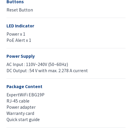
Buttons
Reset Button
LED Indicator
Power x 1
PoE Alert x 1
Power Supply
AC Input : 110V~240V (50~60Hz)
DC Output : 54 V with max. 2.278 A current
Package Content
ExpertWiFi EBG19P
RJ-45 cable
Power adapter
Warranty card
Quick start guide