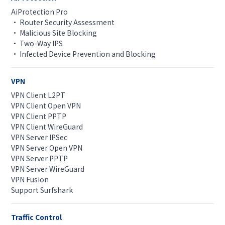
AiProtection Pro
• Router Security Assessment
• Malicious Site Blocking
• Two-Way IPS
• Infected Device Prevention and Blocking
VPN
VPN Client L2PT
VPN Client Open VPN
VPN Client PPTP
VPN Client WireGuard
VPN Server IPSec
VPN Server Open VPN
VPN Server PPTP
VPN Server WireGuard
VPN Fusion
Support Surfshark
Traffic Control