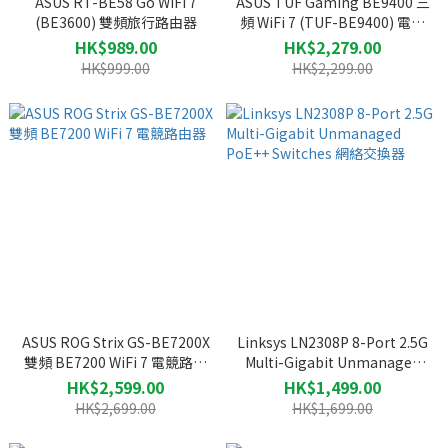
ASUS RT-BE58 Go WiFi 7
ASUS TUF Gaming BE9400 三
(BE3600) 雙頻旅行路由器
頻 WiFi 7 (TUF-BE9400) 電競
路由器
HK$989.00
HK$2,279.00
HK$999.00
HK$2,299.00
ASUS ROG Strix GS-BE7200X
Linksys LN2308P 8-Port 2.5G
雙頻 BE7200 WiFi 7 電競路由
Multi-Gigabit Unmanaged
器
PoE++ Switches 網絡交換器
HK$2,599.00
HK$1,499.00
HK$2,699.00
HK$1,699.00