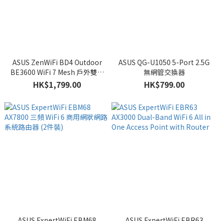
ASUS ZenWiFi BD4 Outdoor
ASUS QG-U1050 5-Port 2.5G
BE3600 WiFi 7 Mesh 戶外雙頻
無網管交換器
網狀系統路由器
HK$1,799.00
HK$799.00
ASUS ExpertWiFi EBM68
ASUS ExpertWiFi EBR63