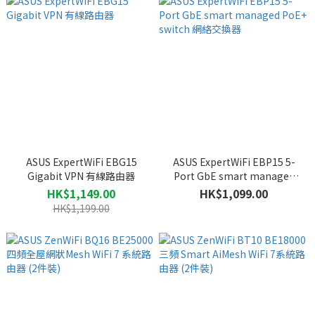
ASUS ExpertWiFi EBG15
ASUS ExpertWiFi EBP15 5-
Gigabit VPN 有線路由器
Port GbE smart managed
PoE+ switch 網絡交換器
HK$1,149.00
HK$1,099.00
HK$1,199.00