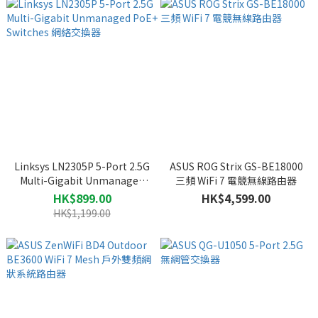
Linksys LN2305P 5-Port 2.5G
ASUS ROG Strix GS-BE18000
Multi-Gigabit Unmanaged
三頻 WiFi 7 電競無線路由器
PoE+ Switches 網絡交換器
HK$899.00
HK$4,599.00
HK$1,199.00