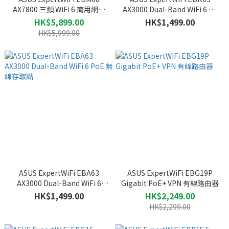
AX7800 三頻 WiFi 6 商用網狀
AX3000 Dual-Band WiFi 6 All
網路系統路由器 (2件裝)
in One Access Point with
HK$5,899.00
HK$1,499.00
Router
HK$5,999.00
ASUS ExpertWiFi EBA63
ASUS ExpertWiFi EBG19P
AX3000 Dual-Band WiFi 6
Gigabit PoE+ VPN 有線路由器
PoE 無線存取點
HK$1,499.00
HK$2,249.00
HK$2,299.00