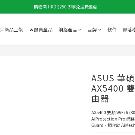
購物滿 HKD $250 即享免運費優惠！
🎈新品上架
🔥熱賣產品
網絡產品
品牌
軟件
部落
ASUS 華碩
AX5400 
由器
AX5400 雙頻 WiFi 6
AiProtection Pr
Guard、相容於 AiMes