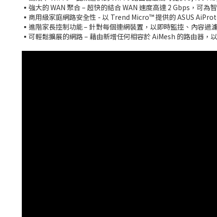
▪️強大的 WAN 聚合 – 超快的結合 WAN 速度高達 2 Gbp
▪️商用級家庭網路安全性 - 以 Trend Micro™ 提供的 ASUS Ai
▪️進階家長控制功能 – 針對每個連網裝置，以即時監控、內容
▪️可輕鬆擴展的網路 – 藉由新增任何相容於 AiMesh 的路由