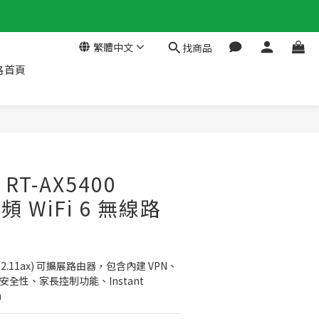
繁體中文
找商品
格首頁
 RT-AX5400
雙頻 WiFi 6 無線路
 (802.11ax) 可擴展路由器，包含內建 VPN、
o 網路安全性、家長控制功能、Instant 
h