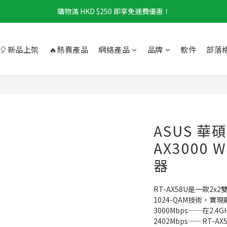
購物滿 HKD $250 即享免運費優惠！
🎈新品上架
🔥熱賣產品
網絡產品
品牌
軟件
部落
ASUS 華碩 
AX3000 
器
RT-AX58U是一款2x
1024-QAM技術，
3000Mbps——在2.4
2402Mbps——RT-A