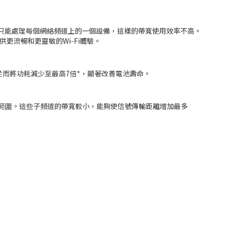
-Fi每次只能處理每個網絡頻道上的一個設備，這樣的帶寬使用效率不高。
供更流暢和更靈敏的Wi-Fi體驗。
從而將功耗減少至最高7倍*，顯著改善電池壽命。
更好的覆蓋範圍。這些子頻道的帶寬較小，能夠使信號傳輸距離增加最多