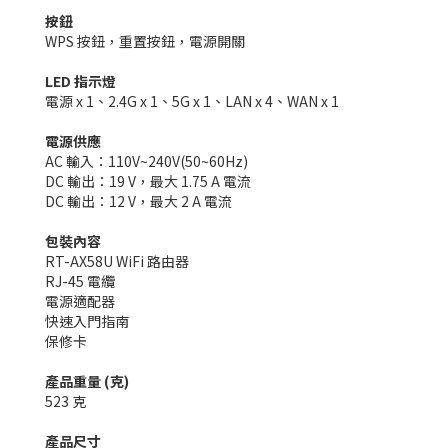
按鈕
WPS 按鈕，重置按鈕，電源開關
LED 指示燈
電源 x 1、2.4G x 1、5G x 1、LAN x 4、WAN x 1
電源供應
AC 輸入：110V~240V(50~60Hz)
DC 輸出：19 V，最大 1.75 A 電流
DC 輸出：12 V，最大 2 A 電流
包裝內容
RT-AX58U WiFi 路由器
RJ-45 電纜
電源適配器
快速入門指南
保修卡
產品重量 (克)
523 克
產品尺寸