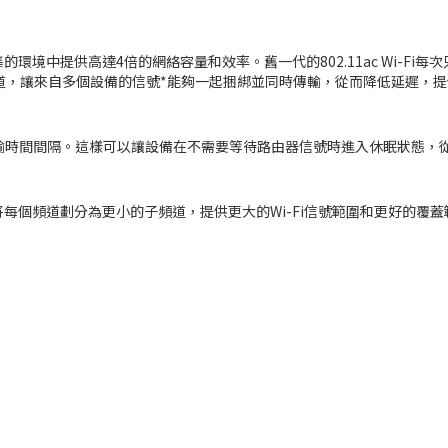
流量密集的環境中提供高達4倍的網絡容量和效率。舊一代的802.11ac Wi
小的子頻道，讓來自多個設備的信號*能夠一起捆綁並同時傳輸，從而降低延遲，提
據傳輸時間間隔。這樣可以讓設備在不需要等待路由器信號時進入休眠狀態，
AX58U通過將每個頻道劃分為更小的子頻道，提供更大的Wi-Fi信號範圍和