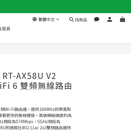
繁體中文
找商品
格首頁
RT-AX58U V2
WiFi 6 雙頻無線路由
2雙頻Wi-Fi路由器，提供160MHz的帶寬和
實現顯著更快的無線連接。其總網絡速度約為
GHz頻段為574Mbps，5GHz頻段為
X58U的速度比802.11ac 2x2雙頻路由器快