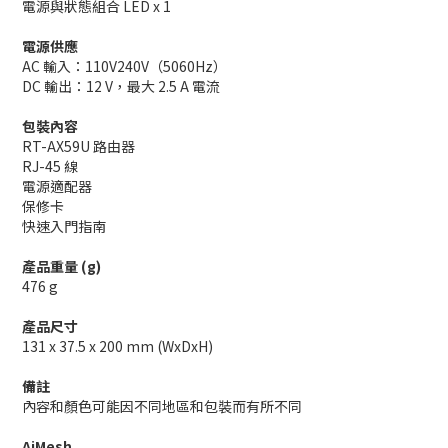
電源與狀態組合 LED x 1
電源供應
AC 輸入：110V240V（5060Hz）
DC 輸出：12 V，最大 2.5 A 電流
包裝內容
RT-AX59U 路由器
RJ-45 線
電源適配器
保修卡
快速入門指南
產品重量 (g)
476 g
產品尺寸
131 x 37.5 x 200 mm (WxDxH)
備註
內容和顏色可能因不同地區和包裝而有所不同
AiMesh