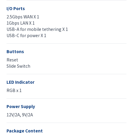
I/O Ports
2.5Gbps WAN X 1
1Gbps LAN X 1
USB-A for mobile tethering X 1
USB-C for power X 1
Buttons
Reset
Slide Switch
LED Indicator
RGB x 1
Power Supply
12V/2A, 9V/2A
Package Content