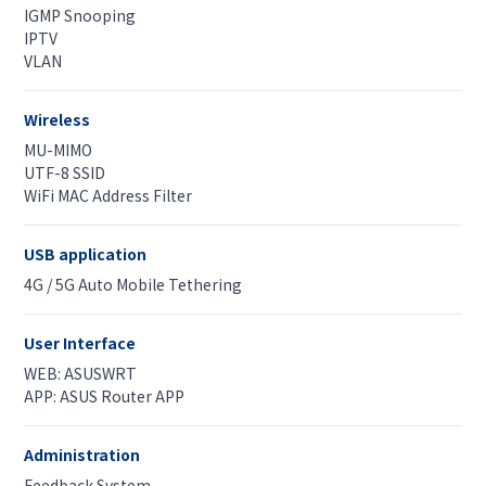
IGMP Snooping
IPTV
VLAN
Wireless
MU-MIMO
UTF-8 SSID
WiFi MAC Address Filter
USB application
4G / 5G Auto Mobile Tethering
User Interface
WEB: ASUSWRT
APP: ASUS Router APP
Administration
Feedback System