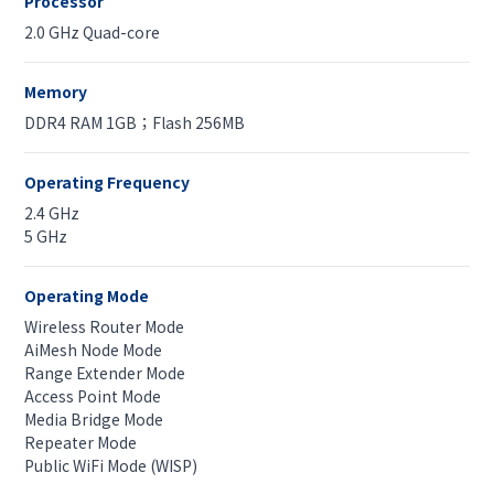
Processor
2.0 GHz Quad-core
Memory
DDR4 RAM 1GB；Flash 256MB
Operating Frequency
2.4 GHz
5 GHz
Operating Mode
Wireless Router Mode
AiMesh Node Mode
Range Extender Mode
Access Point Mode
Media Bridge Mode
Repeater Mode
Public WiFi Mode (WISP)