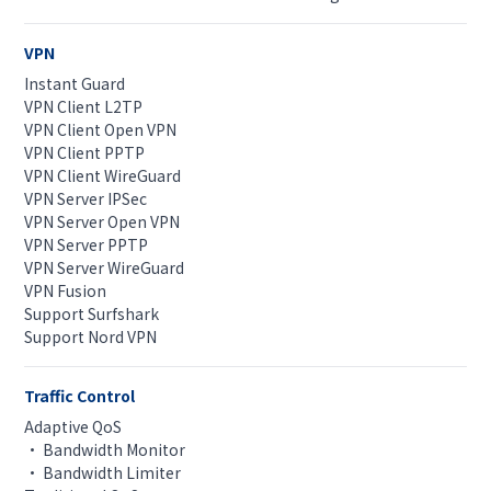
VPN
Instant Guard
VPN Client L2TP
VPN Client Open VPN
VPN Client PPTP
VPN Client WireGuard
VPN Server IPSec
VPN Server Open VPN
VPN Server PPTP
VPN Server WireGuard
VPN Fusion
Support Surfshark
Support Nord VPN
Traffic Control
Adaptive QoS
• Bandwidth Monitor
• Bandwidth Limiter