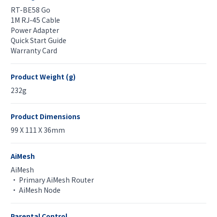
RT-BE58 Go
1M RJ-45 Cable
Power Adapter
Quick Start Guide
Warranty Card
Product Weight (g)
232g
Product Dimensions
99 X 111 X 36mm
AiMesh
AiMesh
• Primary AiMesh Router
• AiMesh Node
Parental Control