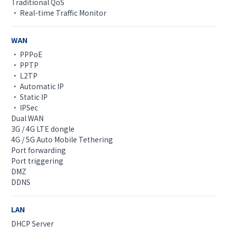
Traditional QoS
• Real-time Traffic Monitor
WAN
• PPPoE
• PPTP
• L2TP
• Automatic IP
• Static IP
• IPSec
Dual WAN
3G / 4G LTE dongle
4G / 5G Auto Mobile Tethering
Port forwarding
Port triggering
DMZ
DDNS
LAN
DHCP Server