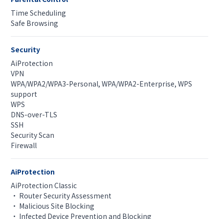
Time Scheduling
Safe Browsing
Security
AiProtection
VPN
WPA/WPA2/WPA3-Personal, WPA/WPA2-Enterprise, WPS
support
WPS
DNS-over-TLS
SSH
Security Scan
Firewall
AiProtection
AiProtection Classic
• Router Security Assessment
• Malicious Site Blocking
• Infected Device Prevention and Blocking