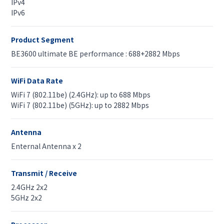
IPv4
IPv6
Product Segment
BE3600 ultimate BE performance : 688+2882 Mbps
WiFi Data Rate
WiFi 7 (802.11be) (2.4GHz): up to 688 Mbps
WiFi 7 (802.11be) (5GHz): up to 2882 Mbps
Antenna
Enternal Antenna x 2
Transmit / Receive
2.4GHz 2x2
5GHz 2x2