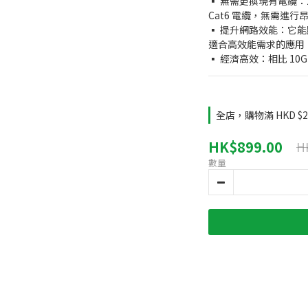
▪️ 無需更換現有電纜：2
Cat6 電纜，無需進
▪️ 提升網路效能：它
適合高效能需求的應用
▪️ 經濟高效：相比 10
全店，購物滿 HKD 
HK$899.00
H
數量