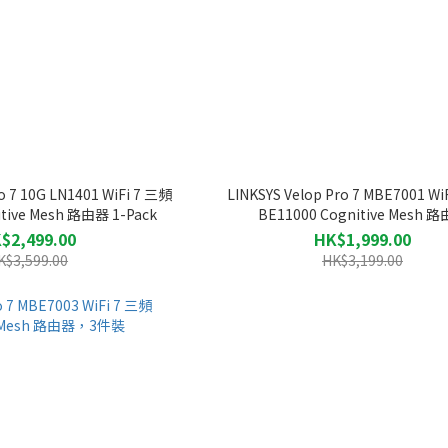
o 7 10G LN1401 WiFi 7 三頻
LINKSYS Velop Pro 7 MBE7001 Wi
itive Mesh 路由器 1-Pack
BE11000 Cognitive Mesh 
$2,499.00
HK$1,999.00
K$3,599.00
HK$3,199.00