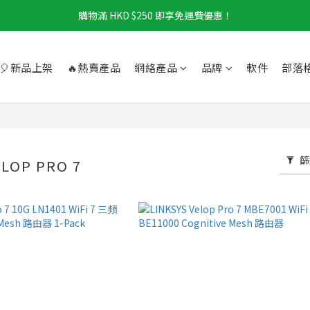
購物滿 HKD $250 即享免運費優惠！
🎈新品上架
🔥熱賣產品
網絡產品
品牌
軟件
部落
篩
ELOP PRO 7