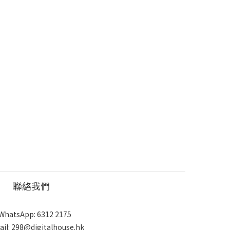
聯絡我們
WhatsApp: 6312 2175
ail: 298@digitalhouse.hk