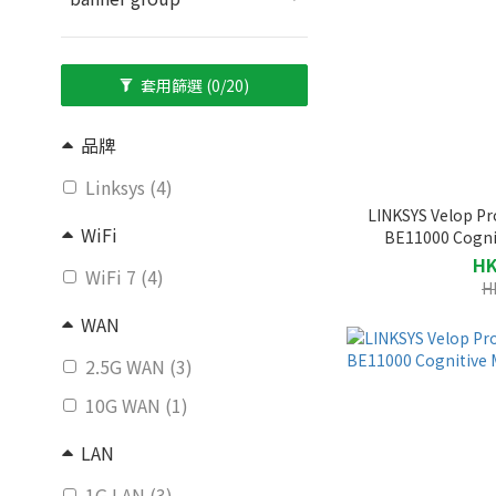
套用篩選
(0/20)
品牌
Linksys (4)
LINKSYS Velop Pr
WiFi
BE11000 Cogn
HK
WiFi 7 (4)
H
WAN
2.5G WAN (3)
10G WAN (1)
LAN
1G LAN (3)