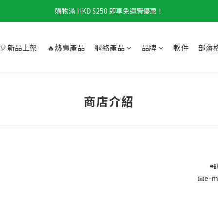
購物滿 HKD $250 即享免運費優惠！
🎈新品上架
🔥熱賣產品
網絡產品
品牌
軟件
部落
商店介紹
📲
📧e-m